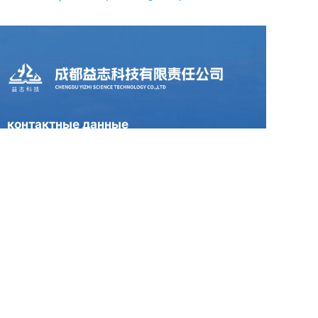
контактные данные
TEL : +86 028-86198011
E-mail : hxhg@hxhg.cn
FAX : 028-86198015
ADD : 13/F, Building 1, Caiji International, No.
595 Jinzhou Road, Jinniu District, Chengdu,
China