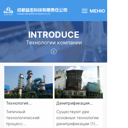
МЕНЮ
INTRODUCE
Технологии компании
Технология
Денитрификация
декарбонизации МПС
дымового газа SCR、
Типичный
Существуют две
SNC
технологический
основные технологии
процесс
денитрификации (1)