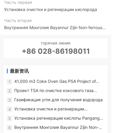
Часть первая
Установка очистки и регенерации кислорода
Часть вторая
Внутренняя Монголия Bayannur Zijin Non-ferrous
Metals Co., Ltd. установка ионно-жидкостного
горячая линия
обессеривания (первая установка в Китае)
+86 028-86198011
最新资讯
41,000 m3 Coke Oven Gas PSA Project of
1
Shanxi Zhengwang Hydrogen Energy Co.
Проект TSA по очистке коксового газа
2
объемом 125 000 м3 компании Hohhot
Газификация угля для получения водорода
3
Xuyang Zhongyan Energy Co.
Установка очистки и регенерации
4
кислорода
Установка регенерации кислоты Pangang
5
Xichang 2*10000 л/ч
Внутренняя Монголия Bayannur Zijin Non-
6