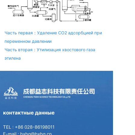
Часть первая：Удаление СО2 адсорбцией при
переменном давлении
Часть вторая：Утилизация хвостового газа
этилена
контактные данные
TEL : +86 028-86198011
E-mail : hxhg@hxhg.cn