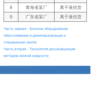
8
青海省
某厂
离子液供货
9
广东省
某厂
离子液供货
Часть первая：Блочное оборудование
обессоливания и деминерализации и
специальная смола
Часть вторая：Технология десульфурации
методом ионной жидкости
контактные данные