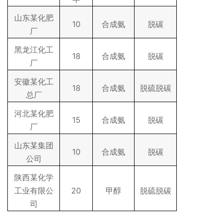
山东某化肥
10
合成氨
脱碳
厂
黑龙江化工
18
合成氨
脱碳
厂
安徽某化工
18
合成氨
脱硫脱碳
总厂
河北某化肥
15
合成氨
脱碳
厂
山东某集团
10
合成氨
脱碳
公司
陕西某化学
工业有限公
20
甲醇
脱硫脱碳
司