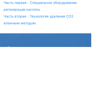
Часть первая：Специальное оборудование
регенерации кислоты
Часть вторая：Технология удаления СО2
влажным методом
контактные данные
TEL : +86 028-86198011
E-mail : hxhg@hxhg.cn
FAX : 028-86198015
ADD : 13/F, Building 1, Caiji International, No.
595 Jinzhou Road, Jinniu District, Chengdu,
China